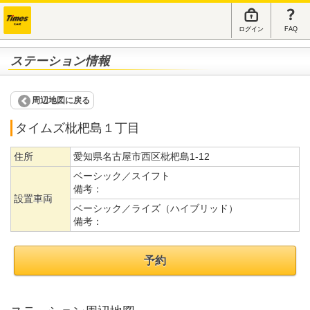
ログイン
FAQ
ステーション情報
周辺地図に戻る
タイムズ枇杷島１丁目
住所
愛知県名古屋市西区枇杷島1-12
ベーシック／スイフト
備考：
設置車両
ベーシック／ライズ（ハイブリッド）
備考：
予約