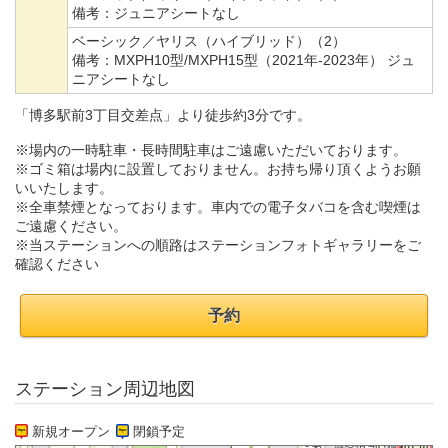
備考：
ジュニアシートなし
ベーシック／ヤリス（ハイブリッド）（2）
備考：
MXPH10型/MXPH15型（2021年-2023年） ジュ
ニアシートなし
「博多駅前3丁目交差点」より徒歩約3分です。
※場内の一時駐車・長時間駐車はご遠慮いただいております。
※ゴミ箱は場内に設置しておりません。お持ち帰り頂くようお願
いいたします。
※全車禁煙となっております。車内での電子タバコを含む喫煙は
ご遠慮ください。
※当ステーションへの順路はステーションフォトギャラリーをご
確認ください
予約
ステーション周辺地図
新規オープン
閉鎖予定