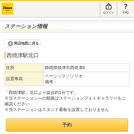
ログイン
FAQ
ステーション情報
周辺地図に戻る
西焼津駅北口
住所
静岡県焼津市西焼津8
ベーシック／ソリオ
設置車両
備考：
「西焼津駅」北口より徒歩約1分です。
※当ステーションへの順路はステーションフォトギャラリーをご
確認ください
※当ステーションはスタンド看板を設置しておりません
予約