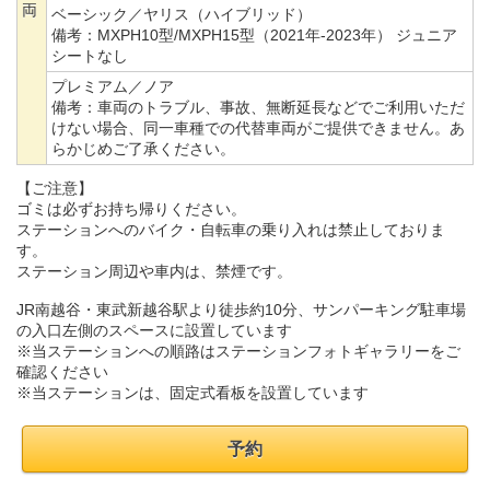
両
ベーシック／ヤリス（ハイブリッド）
備考：
MXPH10型/MXPH15型（2021年-2023年） ジュニア
シートなし
プレミアム／ノア
備考：
車両のトラブル、事故、無断延長などでご利用いただ
けない場合、同一車種での代替車両がご提供できません。あ
らかじめご了承ください。
【ご注意】
ゴミは必ずお持ち帰りください。
ステーションへのバイク・自転車の乗り入れは禁止しておりま
す。
ステーション周辺や車内は、禁煙です。
JR南越谷・東武新越谷駅より徒歩約10分、サンパーキング駐車場
の入口左側のスペースに設置しています
※当ステーションへの順路はステーションフォトギャラリーをご
確認ください
※当ステーションは、固定式看板を設置しています
予約