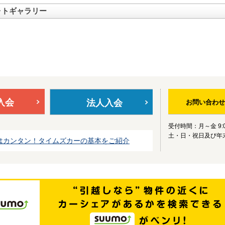
ォトギャラリー
入会
法人入会
お問い合わせ
受付時間：月～金 9:0
土・日・祝日及び年
はカンタン！タイムズカーの基本をご紹介