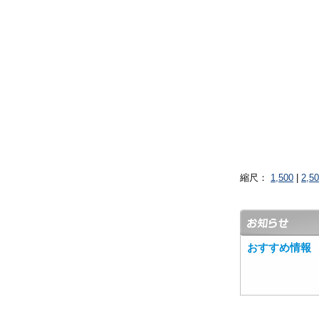
縮尺：
1,500
|
2,5
おすすめ情報