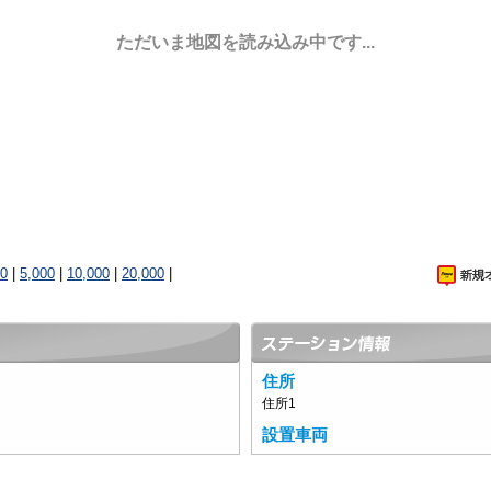
ただいま地図を読み込み中です...
00
|
5,000
|
10,000
|
20,000
|
住所
住所1
設置車両