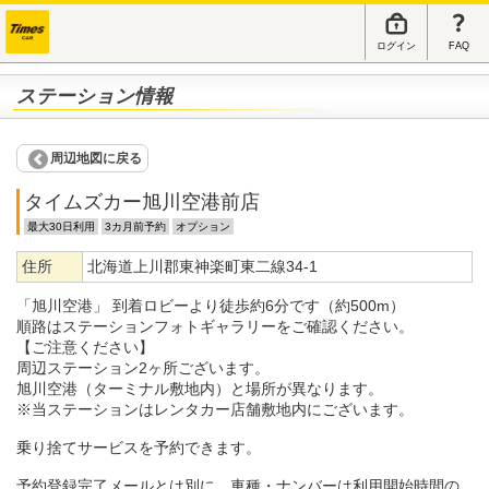
ログイン
FAQ
ステーション情報
周辺地図に戻る
タイムズカー旭川空港前店
最大30日利用
3カ月前予約
オプション
住所
北海道上川郡東神楽町東二線34-1
「旭川空港」 到着ロビーより徒歩約6分です（約500m）
順路はステーションフォトギャラリーをご確認ください。
【ご注意ください】
周辺ステーション2ヶ所ございます。
旭川空港（ターミナル敷地内）と場所が異なります。
※当ステーションはレンタカー店舗敷地内にございます。
乗り捨てサービスを予約できます。
予約登録完了メールとは別に、車種・ナンバーは利用開始時間の