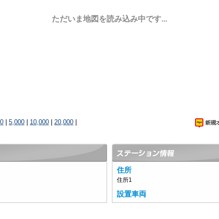
ただいま地図を読み込み中です...
00
|
5,000
|
10,000
|
20,000
|
住所
住所1
設置車両