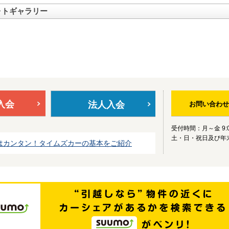
ォトギャラリー
入会
法人入会
お問い合わせ
受付時間：月～金 9:0
土・日・祝日及び年
はカンタン！タイムズカーの基本をご紹介