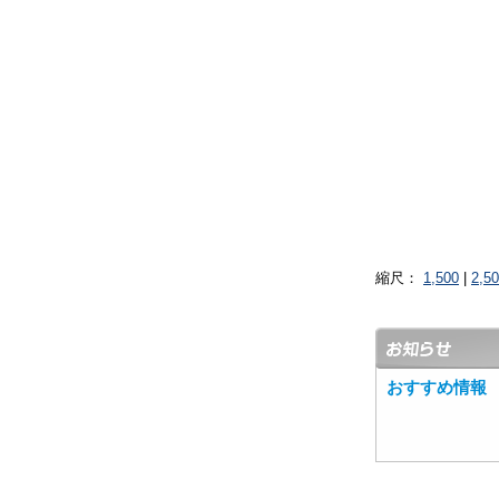
縮尺：
1,500
|
2,5
おすすめ情報