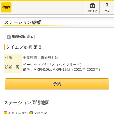
ログイン
FAQ
ステーション情報
周辺地図に戻る
タイムズ妙典第８
住所
千葉県市川市妙典5-14
ベーシック／ヤリス（ハイブリッド）
設置車両
備考：
MXPH10型/MXPH15型（2021年-2023年）
予約
ステーション周辺地図
新規オープン
閉鎖予定