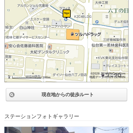
©2026 ZENRIN DataCom
地図データ©2026 ZENRIN
100m
現在地からの徒歩ルート
ステーションフォトギャラリー