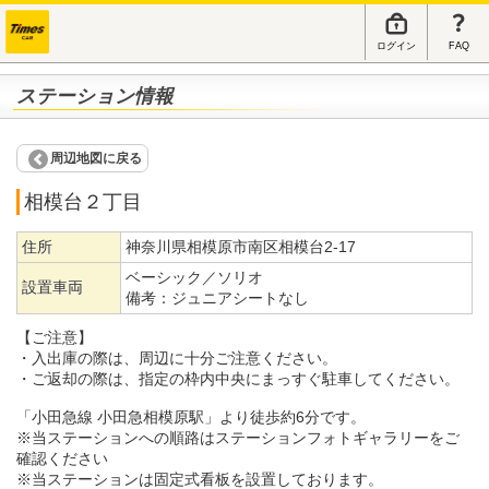
ログイン
FAQ
ステーション情報
周辺地図に戻る
相模台２丁目
住所
神奈川県相模原市南区相模台2-17
ベーシック／ソリオ
設置車両
備考：
ジュニアシートなし
【ご注意】
・入出庫の際は、周辺に十分ご注意ください。
・ご返却の際は、指定の枠内中央にまっすぐ駐車してください。
「小田急線 小田急相模原駅」より徒歩約6分です。
※当ステーションへの順路はステーションフォトギャラリーをご
確認ください
※当ステーションは固定式看板を設置しております。