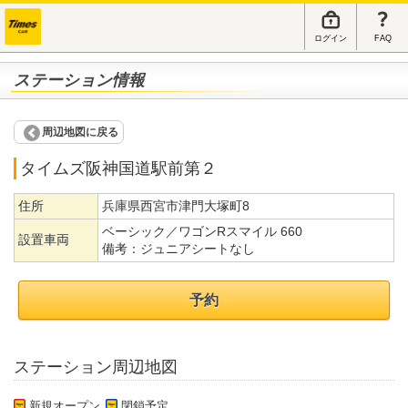
ログイン
FAQ
ステーション情報
周辺地図に戻る
タイムズ阪神国道駅前第２
住所
兵庫県西宮市津門大塚町8
ベーシック／ワゴンRスマイル 660
設置車両
備考：
ジュニアシートなし
予約
ステーション周辺地図
新規オープン
閉鎖予定