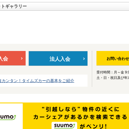
ォトギャラリー
入会
法人入会
お問い合わせ
受付時間：月～金 9:0
土・日・祝日及び年
はカンタン！タイムズカーの基本をご紹介