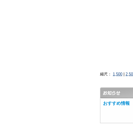
縮尺：
1,500
|
2,5
おすすめ情報