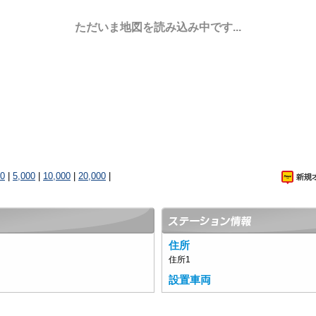
ただいま地図を読み込み中です...
00
|
5,000
|
10,000
|
20,000
|
住所
住所1
設置車両