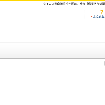
タイムズ湘南鵠沼松が岡は、神奈川県藤沢市鵠沼
よくある