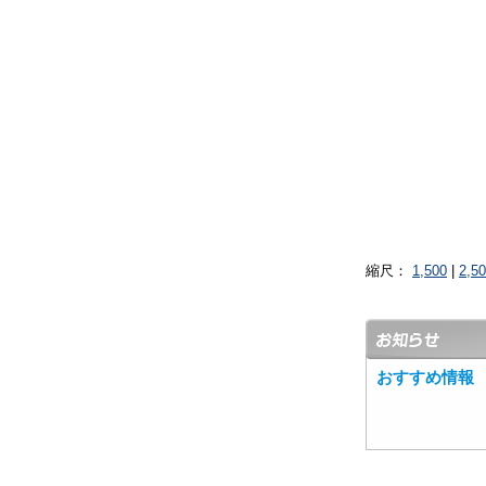
縮尺：
1,500
|
2,5
おすすめ情報