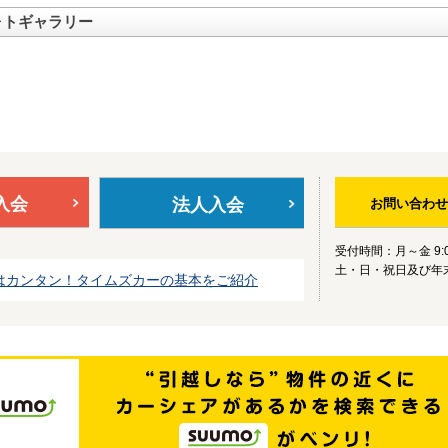
ォトギャラリー
入会
法人入会
お問い合わせ
受付時間：月～金 9:0
土・日・祝日及び年
はカンタン！タイムズカーの基本をご紹介