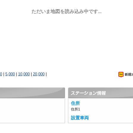
ただいま地図を読み込み中です...
00
|
5,000
|
10,000
|
20,000
|
住所
住所1
設置車両