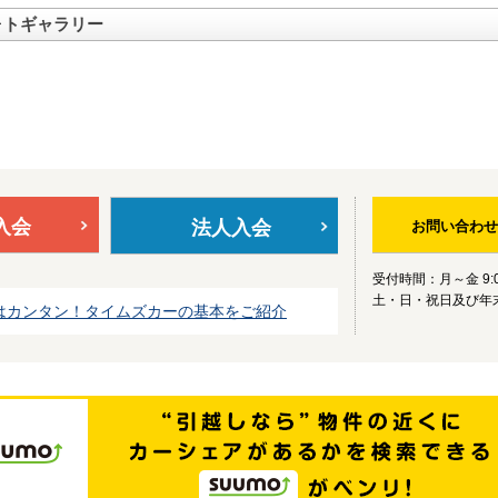
ォトギャラリー
入会
法人入会
お問い合わせ
受付時間：月～金 9:0
土・日・祝日及び年
はカンタン！タイムズカーの基本をご紹介