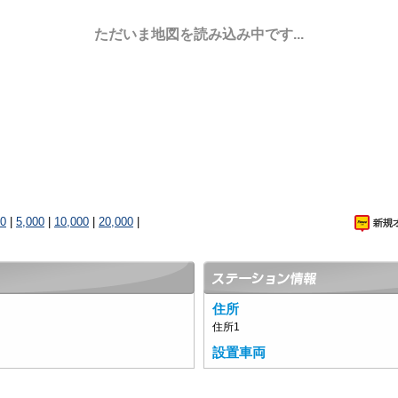
ただいま地図を読み込み中です...
00
|
5,000
|
10,000
|
20,000
|
住所
住所1
設置車両