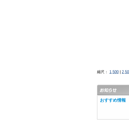
縮尺：
1,500
|
2,5
おすすめ情報