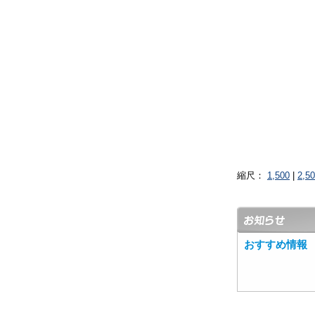
縮尺：
1,500
|
2,5
おすすめ情報