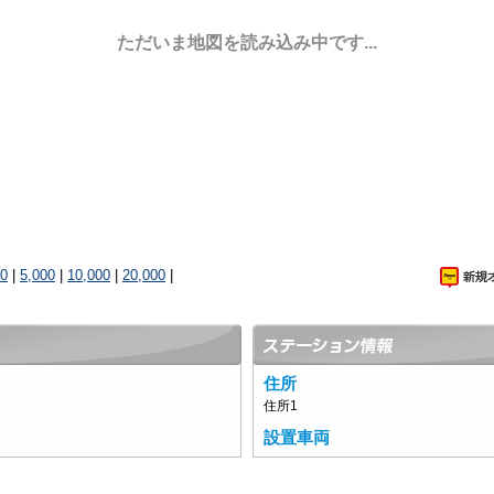
ただいま地図を読み込み中です...
00
|
5,000
|
10,000
|
20,000
|
住所
住所1
設置車両