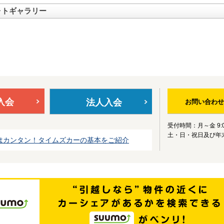
ォトギャラリー
入会
法人入会
お問い合わせ
受付時間：月～金 9:0
土・日・祝日及び年
はカンタン！タイムズカーの基本をご紹介