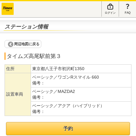
ログイン
FAQ
ステーション情報
周辺地図に戻る
タイムズ高尾駅前第３
住所
東京都八王子市初沢町1350
ベーシック／ワゴンRスマイル 660
備考：
ベーシック／MAZDA2
設置車両
備考：
ベーシック／アクア（ハイブリッド）
備考：
予約