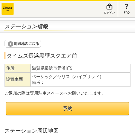
ログイン
FAQ
ステーション情報
周辺地図に戻る
タイムズ長浜黒壁スクエア前
住所
滋賀県長浜市元浜町5
ベーシック／ヤリス（ハイブリッド）
設置車両
備考：
ご返却の際は専用駐車スペースへお願いいたします。
予約
ステーション周辺地図