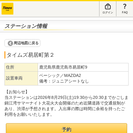
ログイン
FAQ
ステーション情報
周辺地図に戻る
タイムズ易居町第２
住所
鹿児島県鹿児島市易居町9
ベーシック／MAZDA2
設置車両
備考：
ジュニアシートなし
【お知らせ】
当ステーションは2026年8月29日(土)19:30から20:30までかごしま
錦江湾サマーナイト大花火大会開催のため近隣道路で交通規制が
あり、渋滞が予想されます。入出庫の際は時間に余裕を持ったご
利用をお願いいたします。
予約