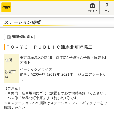
ログイン
FAQ
ステーション情報
周辺地図に戻る
ＴＯＫＹＯ ＰＵＢＬＩＣ練馬北町陸橋二
東京都練馬区錦2-19 都道311号環状八号線・練馬北町
住所
陸橋下
ベーシック／ライズ
設置車
備考：
A200A型（2019年-2021年） ジュニアシートな
両
し
【ご注意】
・車両内・駐車場内にゴミは放置せず必ずお持ち帰りください 。
・バス停「練馬北町車庫」より徒歩約1分です。
※当ステーションへの順路はステーションフォトギャラリーをご
確認ください