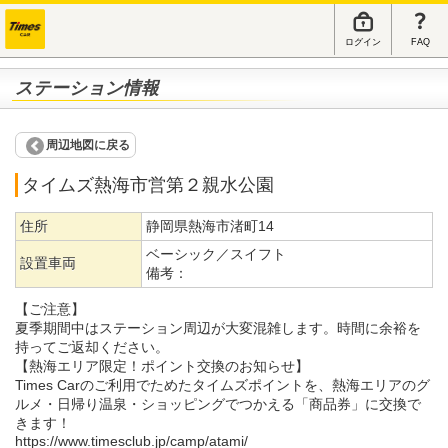
ログイン
FAQ
ステーション情報
周辺地図に戻る
タイムズ熱海市営第２親水公園
住所
静岡県熱海市渚町14
ベーシック／スイフト
設置車両
備考：
【ご注意】
夏季期間中はステーション周辺が大変混雑します。時間に余裕を
持ってご返却ください。
【熱海エリア限定！ポイント交換のお知らせ】
Times Carのご利用でためたタイムズポイントを、熱海エリアのグ
ルメ・日帰り温泉・ショッピングでつかえる「商品券」に交換で
きます！
https://www.timesclub.jp/camp/atami/