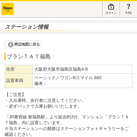
ログイン
FAQ
ステーション情報
周辺地図に戻る
ブランＴＡＴ福島
住所
大阪府大阪市福島区福島4-8
ベーシック／ワゴンRスマイル 660
設置車両
備考：
【ご注意】
・入出庫時、歩行者に注意してください。
・必ずバックで入庫お願いいたします。
「JR東西線 新福島駅」より徒歩約3分、マンション「ブランＴＡ
Ｔ福島」内に設置しています。
※当ステーションへの順路はステーションフォトギャラリーをご
確認ください。