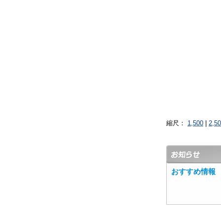
縮尺：
1,500
|
2,5
おすすめ情報