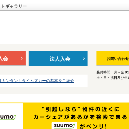
ォトギャラリー
入会
法人入会
お問い合わせ
受付時間：月～金 9:0
土・日・祝日及び年
はカンタン！タイムズカーの基本をご紹介