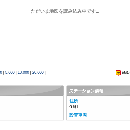
ただいま地図を読み込み中です...
00
|
5,000
|
10,000
|
20,000
|
住所
住所1
設置車両