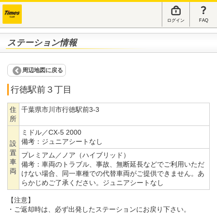
ログイン
FAQ
ステーション情報
周辺地図に戻る
行徳駅前３丁目
住
千葉県市川市行徳駅前3-3
所
ミドル／CX-5 2000
備考：
ジュニアシートなし
設
置
プレミアム／ノア（ハイブリッド）
車
備考：
車両のトラブル、事故、無断延長などでご利用いただ
両
けない場合、同一車種での代替車両がご提供できません。あ
らかじめご了承ください。ジュニアシートなし
【注意】
・ご返却時は、必ず出発したステーションにお戻り下さい。