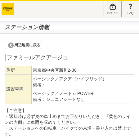
ログイン
FAQ
ステーション情報
周辺地図に戻る
ファミールアクアージュ
住所
東京都中央区新川2-30
ベーシック／アクア（ハイブリッド）
備考：
設置車両
ベーシック／ノート e-POWER
備考：
ジュニアシートなし
【ご注意】
・返却時は必ず奥の車止めまでお下がりいただき、『黄色のライ
ンの内側』に車両を収めてください。
・ステーションへの自転車・バイクでの来場・乗り入れは禁止で
す。