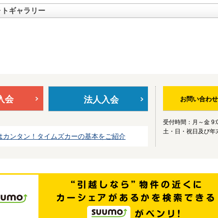
ォトギャラリー
入会
法人入会
お問い合わせ
受付時間：月～金 9:0
土・日・祝日及び年
はカンタン！タイムズカーの基本をご紹介