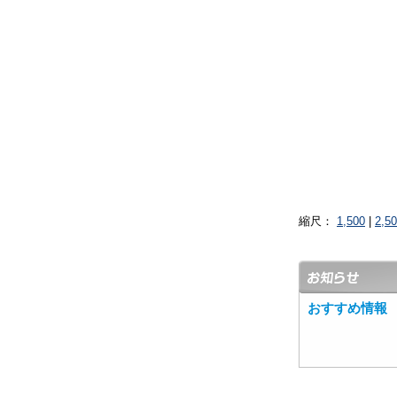
縮尺：
1,500
|
2,5
おすすめ情報