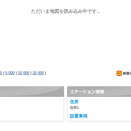
ただいま地図を読み込み中です...
00
|
5,000
|
10,000
|
20,000
|
住所
住所1
設置車両