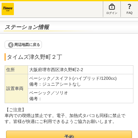
ログイン
FAQ
ステーション情報
周辺地図に戻る
タイムズ津久野町２丁
住所
大阪府堺市西区津久野町2-2
ベーシック／スイフト(ハイブリッド/1200cc)
備考：
ジュニアシートなし
設置車両
ベーシック／ソリオ
備考：
【ご注意】
車内での喫煙は禁止です。電子、加熱式タバコも同様に禁止で
す。皆様が快適にご利用できるようご協力お願いします。
予約