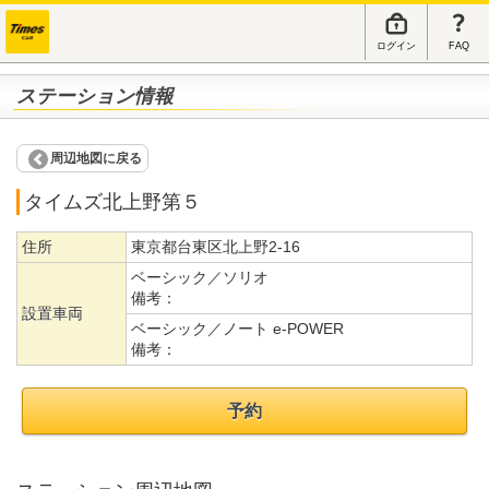
ログイン
FAQ
ステーション情報
周辺地図に戻る
タイムズ北上野第５
住所
東京都台東区北上野2-16
ベーシック／ソリオ
備考：
設置車両
ベーシック／ノート e-POWER
備考：
予約