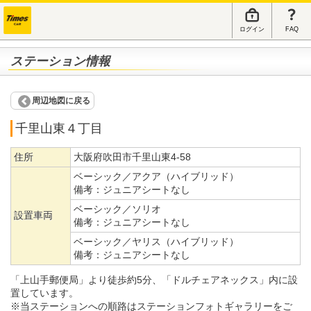
ログイン
FAQ
ステーション情報
周辺地図に戻る
千里山東４丁目
住所
大阪府吹田市千里山東4-58
ベーシック／アクア（ハイブリッド）
備考：
ジュニアシートなし
ベーシック／ソリオ
設置車両
備考：
ジュニアシートなし
ベーシック／ヤリス（ハイブリッド）
備考：
ジュニアシートなし
「上山手郵便局」より徒歩約5分、「ドルチェアネックス」内に設
置しています。
※当ステーションへの順路はステーションフォトギャラリーをご