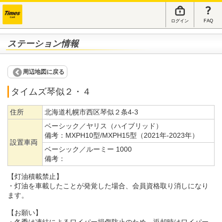
ログイン
FAQ
ステーション情報
周辺地図に戻る
タイムズ琴似２・４
住所
北海道札幌市西区琴似２条4-3
ベーシック／ヤリス（ハイブリッド）
備考：
MXPH10型/MXPH15型（2021年-2023年）
設置車両
ベーシック／ルーミー 1000
備考：
【灯油積載禁止】
・灯油を車載したことが発覚した場合、会員資格取り消しになり
ます。
【お願い】