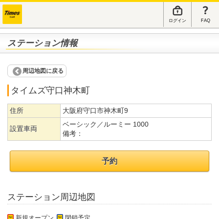
ログイン
FAQ
ステーション情報
周辺地図に戻る
タイムズ守口神木町
住所
大阪府守口市神木町9
ベーシック／ルーミー 1000
設置車両
備考：
予約
ステーション周辺地図
新規オープン
閉鎖予定