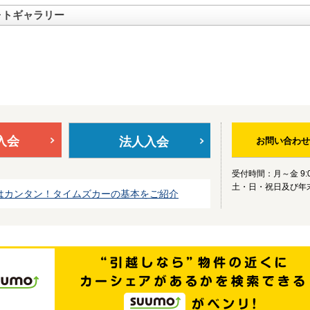
ォトギャラリー
入会
法人入会
お問い合わせ
受付時間：月～金 9:0
土・日・祝日及び年
はカンタン！タイムズカーの基本をご紹介