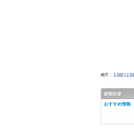
縮尺：
1,500
|
2,5
おすすめ情報