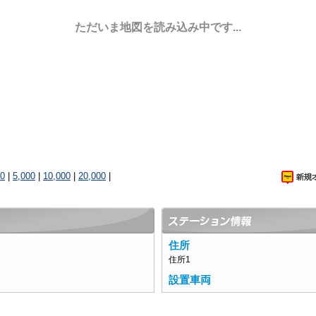
ただいま地図を読み込み中です...
00
|
5,000
|
10,000
|
20,000
|
住所
住所1
設置車両