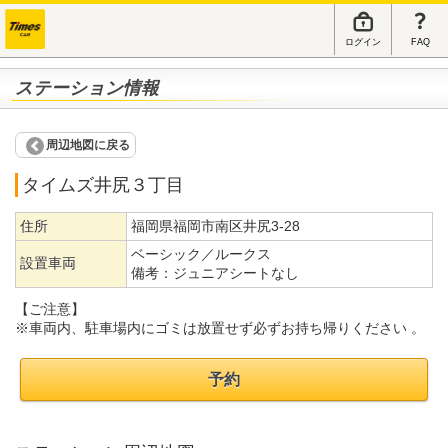
ログイン
FAQ
ステーション情報
周辺地図に戻る
タイムズ井尻３丁目
住所
福岡県福岡市南区井尻3-28
ベーシック／ルークス
設置車両
備考：
ジュニアシートなし
【ご注意】
※車両内、駐車場内にゴミは放置せず必ずお持ち帰りください 。
予約