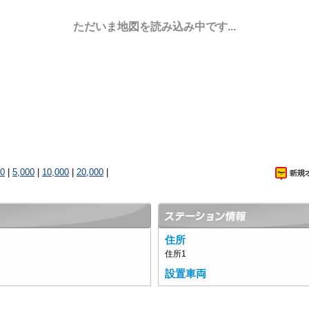
ただいま地図を読み込み中です...
00
|
5,000
|
10,000
|
20,000
|
住所
住所1
設置車両