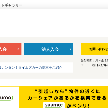
ォトギャラリー
入会
法人入会
お問い合わせ
受付時間：月～金 9:0
土・日・祝日及び年
はカンタン！タイムズカーの基本をご紹介