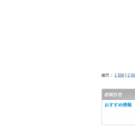
縮尺：
1,500
|
2,5
おすすめ情報