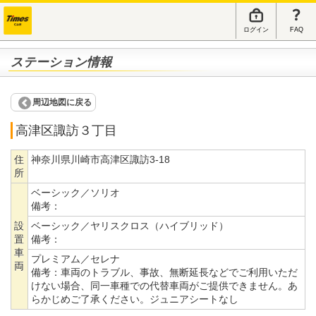
ログイン
FAQ
ステーション情報
周辺地図に戻る
高津区諏訪３丁目
住
神奈川県川崎市高津区諏訪3-18
所
ベーシック／ソリオ
備考：
設
ベーシック／ヤリスクロス（ハイブリッド）
置
備考：
車
プレミアム／セレナ
両
備考：
車両のトラブル、事故、無断延長などでご利用いただ
けない場合、同一車種での代替車両がご提供できません。あ
らかじめご了承ください。ジュニアシートなし