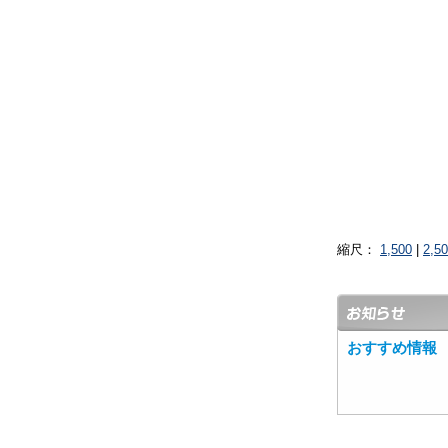
縮尺：
1,500
|
2,5
おすすめ情報