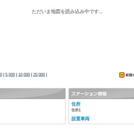
ただいま地図を読み込み中です...
00
|
5,000
|
10,000
|
20,000
|
住所
住所1
設置車両