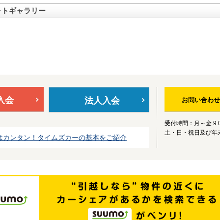
ォトギャラリー
入会
法人入会
お問い合わせ
受付時間：月～金 9:0
土・日・祝日及び年
はカンタン！タイムズカーの基本をご紹介