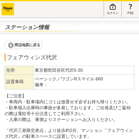
ログイン
FAQ
ステーション情報
周辺地図に戻る
フェアウィンズ代沢
住所
東京都世田谷区代沢5-30
ベーシック／ワゴンRスマイル 660
設置車両
備考：
【ご注意】
・車両内・駐車場内にゴミは放置せず必ずお持ち帰りください。
・駐車場入出庫時の事故が多発しております。ご出発及びご返却
の際は電柱等十分注意してご利用下さい。
・入庫の際は、東側よりステーションへお入りください。
「代沢三差路交差点」より徒歩約2分、マンション「フェアウィン
ズ代沢」の駐車スペースに設置しています。