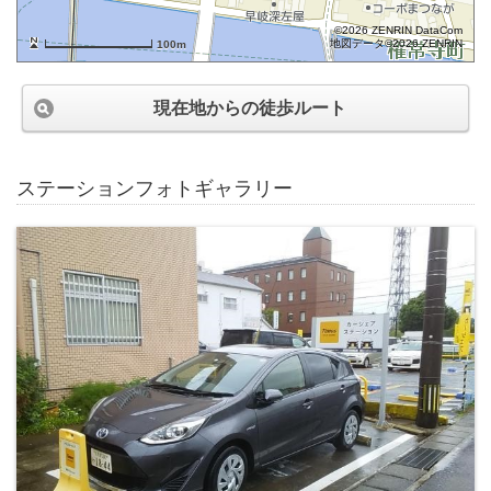
©2026 ZENRIN DataCom
地図データ©2026 ZENRIN
100m
現在地からの徒歩ルート
ステーションフォトギャラリー