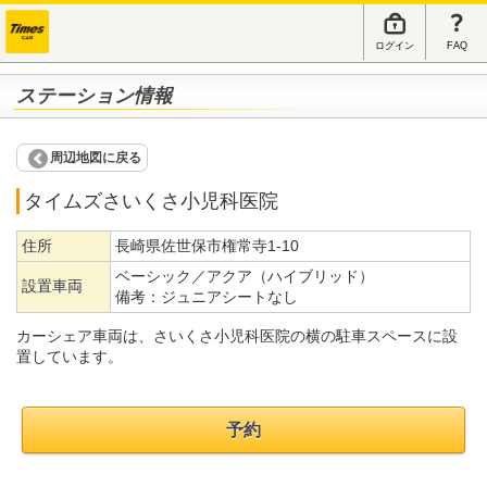
ログイン
FAQ
ステーション情報
周辺地図に戻る
タイムズさいくさ小児科医院
住所
長崎県佐世保市権常寺1-10
ベーシック／アクア（ハイブリッド）
設置車両
備考：
ジュニアシートなし
カーシェア車両は、さいくさ小児科医院の横の駐車スペースに設
置しています。
予約