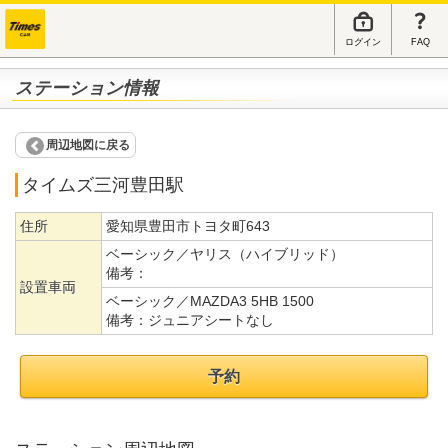
ログイン
FAQ
ステーション情報
周辺地図に戻る
タイムズ三河豊田駅
住所
愛知県豊田市トヨタ町643
ベーシック／ヤリス（ハイブリッド）
備考：
設置車両
ベーシック／MAZDA3 5HB 1500
備考：
ジュニアシートなし
予約