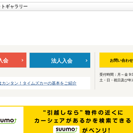
ォトギャラリー
入会
法人入会
お問い合わせ
受付時間：月～金 9:0
土・日・祝日及び年
はカンタン！タイムズカーの基本をご紹介