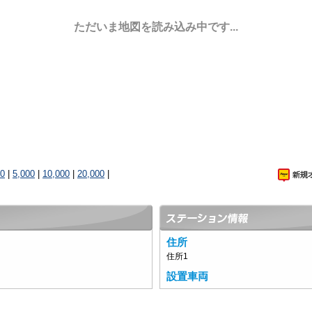
ただいま地図を読み込み中です...
00
|
5,000
|
10,000
|
20,000
|
住所
住所1
設置車両