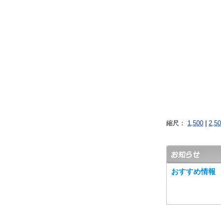
縮尺：
1,500
|
2,5
おすすめ情報