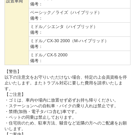
設置車両
備考：
ベーシック／ライズ（ハイブリッド）
備考：
ミドル／シエンタ（ハイブリッド）
備考：
ミドル／CX-30 2000（M-ハイブリッド）
備考：
ミドル／CX-5 2000
備考：
【警告】
以下の注意文をお守りいただけない場合、特定の上会員資格を停
止いたします。またトラブル対応に要した費用を請求いたしま
す。
【ご注意】
・ゴミは、車内や場内に放置せず必ずお持ち帰りください。
・ステーションへの自転車・バイクの乗り入れは禁止です。
・禁煙(加熱・電子タバコ含む)車です。
・ペットの同乗は禁止しております。
・住宅街のため、駐車方法、騒音など近隣の方へのご配慮をお願
いします。
【ご案内】