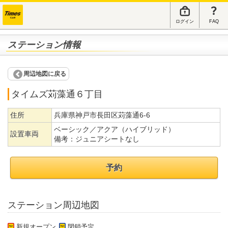
ログイン
FAQ
ステーション情報
周辺地図に戻る
タイムズ苅藻通６丁目
住所
兵庫県神戸市長田区苅藻通6-6
ベーシック／アクア（ハイブリッド）
設置車両
備考：
ジュニアシートなし
予約
ステーション周辺地図
新規オープン
閉鎖予定