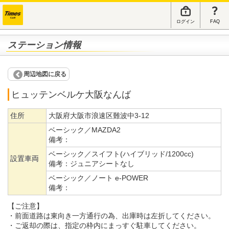
ログイン
FAQ
ステーション情報
周辺地図に戻る
ヒュッテンベルケ大阪なんば
住所
大阪府大阪市浪速区難波中3-12
ベーシック／MAZDA2
備考：
ベーシック／スイフト(ハイブリッド/1200cc)
設置車両
備考：
ジュニアシートなし
ベーシック／ノート e-POWER
備考：
【ご注意】
・前面道路は東向き一方通行の為、出庫時は左折してください。
・ご返却の際は、指定の枠内にまっすぐ駐車してください。