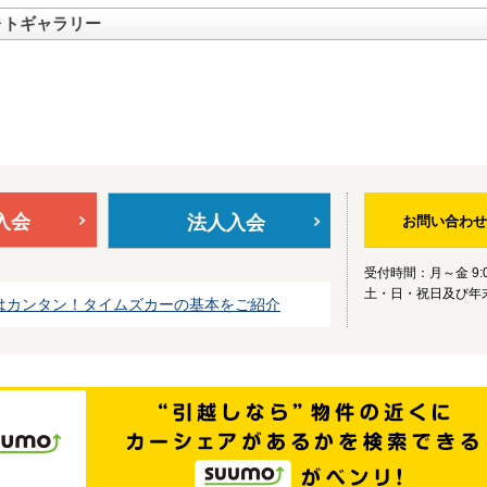
ォトギャラリー
入会
法人入会
お問い合わせ
受付時間：月～金 9:0
土・日・祝日及び年
はカンタン！タイムズカーの基本をご紹介