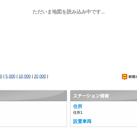
ただいま地図を読み込み中です...
00
|
5,000
|
10,000
|
20,000
|
住所
住所1
設置車両