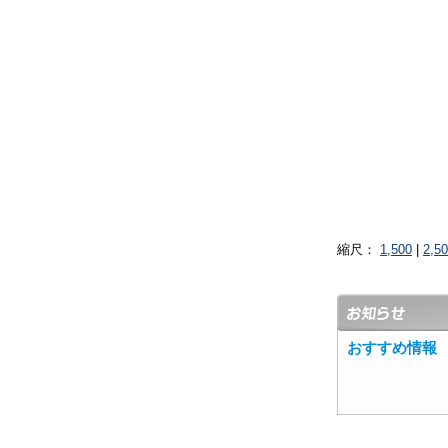
縮尺：
1,500
|
2,5
おすすめ情報