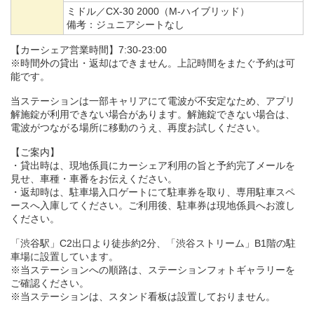
ミドル／CX-30 2000（M-ハイブリッド）
備考：
ジュニアシートなし
【カーシェア営業時間】7:30-23:00
※時間外の貸出・返却はできません。上記時間をまたぐ予約は可
能です。
当ステーションは一部キャリアにて電波が不安定なため、アプリ
解施錠が利用できない場合があります。解施錠できない場合は、
電波がつながる場所に移動のうえ、再度お試しください。
【ご案内】
・貸出時は、現地係員にカーシェア利用の旨と予約完了メールを
見せ、車種・車番をお伝えください。
・返却時は、駐車場入口ゲートにて駐車券を取り、専用駐車スペ
ースへ入庫してください。ご利用後、駐車券は現地係員へお渡し
ください。
「渋谷駅」C2出口より徒歩約2分、「渋谷ストリーム」B1階の駐
車場に設置しています。
※当ステーションへの順路は、ステーションフォトギャラリーを
ご確認ください。
※当ステーションは、スタンド看板は設置しておりません。