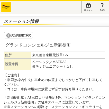
ログイン
FAQ
ステーション情報
周辺地図に戻る
グランドコンシェルジュ新御徒町
住所
東京都台東区元浅草1-5
ベーシック／MAZDA2
設置車両
備考：
ジュニアシートなし
【ご注意】
・車両は枠内中央に車止めの位置までしっかりと下げて駐車して
ください。
・ゴミは、車内や場内に放置せず必ずお持ち帰りください。
「新御徒町駅」A3出口より徒歩約3分、マンション「グランドコン
シェルジュ新御徒町」の駐車スペースに設置しています。
※当ステーションへの順路は、ステーションフォトギャラリーを