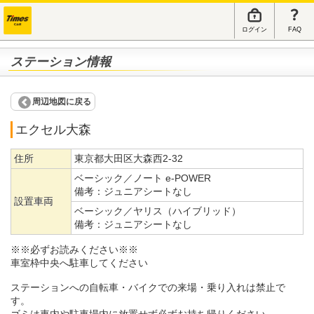
ログイン
FAQ
ステーション情報
周辺地図に戻る
エクセル大森
住所
東京都大田区大森西2-32
ベーシック／ノート e-POWER
備考：
ジュニアシートなし
設置車両
ベーシック／ヤリス（ハイブリッド）
備考：
ジュニアシートなし
※※必ずお読みください※※
車室枠中央へ駐車してください
ステーションへの自転車・バイクでの来場・乗り入れは禁止で
す。