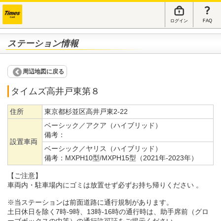
ログイン
FAQ
ステーション情報
周辺地図に戻る
タイムズ高井戸東第８
住所
東京都杉並区高井戸東2-22
ベーシック／アクア（ハイブリッド）
備考：
設置車両
ベーシック／ヤリス（ハイブリッド）
備考：
MXPH10型/MXPH15型（2021年-2023年）
【ご注意】
車両内・駐車場内にゴミは放置せず必ずお持ち帰りください 。
※当ステーションは前面道路に通行規制があります。
土日休日を除く7時-9時、13時-16時の通行時は、助手席前（グロ