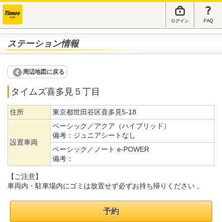
ログイン
FAQ
ステーション情報
周辺地図に戻る
タイムズ喜多見５丁目
住所
東京都世田谷区喜多見5-18
ベーシック／アクア（ハイブリッド）
備考：
ジュニアシートなし
設置車両
ベーシック／ノート e-POWER
備考：
【ご注意】
車両内・駐車場内にゴミは放置せず必ずお持ち帰りください 。
予約