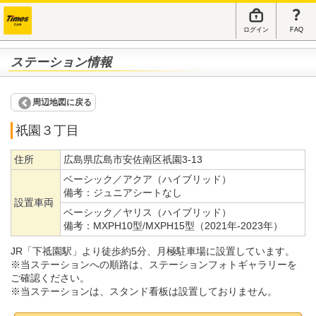
ログイン
FAQ
ステーション情報
周辺地図に戻る
祇園３丁目
住所
広島県広島市安佐南区祇園3-13
ベーシック／アクア（ハイブリッド）
備考：
ジュニアシートなし
設置車両
ベーシック／ヤリス（ハイブリッド）
備考：
MXPH10型/MXPH15型（2021年-2023年）
JR「下祗園駅」より徒歩約5分、月極駐車場に設置しています。
※当ステーションへの順路は、ステーションフォトギャラリーを
ご確認ください。
※当ステーションは、スタンド看板は設置しておりません。