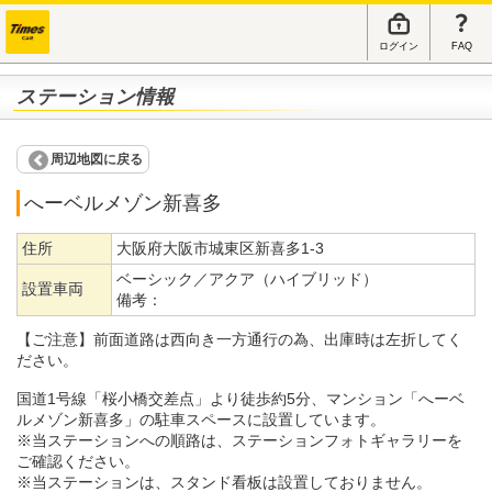
ログイン
FAQ
ステーション情報
周辺地図に戻る
へーベルメゾン新喜多
住所
大阪府大阪市城東区新喜多1-3
ベーシック／アクア（ハイブリッド）
設置車両
備考：
【ご注意】前面道路は西向き一方通行の為、出庫時は左折してく
ださい。
国道1号線「桜小橋交差点」より徒歩約5分、マンション「へーベ
ルメゾン新喜多」の駐車スペースに設置しています。
※当ステーションへの順路は、ステーションフォトギャラリーを
ご確認ください。
※当ステーションは、スタンド看板は設置しておりません。